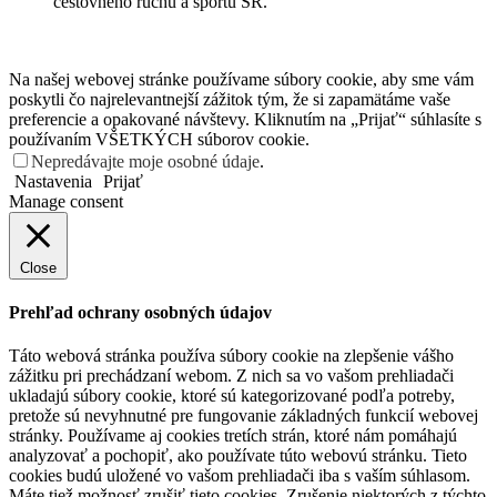
cestovného ruchu a športu SR.
Na našej webovej stránke používame súbory cookie, aby sme vám
poskytli čo najrelevantnejší zážitok tým, že si zapamätáme vaše
preferencie a opakované návštevy. Kliknutím na „Prijať“ súhlasíte s
používaním VŠETKÝCH súborov cookie.
Nepredávajte moje osobné údaje
.
Nastavenia
Prijať
Manage consent
Close
Prehľad ochrany osobných údajov
Táto webová stránka používa súbory cookie na zlepšenie vášho
zážitku pri prechádzaní webom. Z nich sa vo vašom prehliadači
ukladajú súbory cookie, ktoré sú kategorizované podľa potreby,
pretože sú nevyhnutné pre fungovanie základných funkcií webovej
stránky. Používame aj cookies tretích strán, ktoré nám pomáhajú
analyzovať a pochopiť, ako používate túto webovú stránku. Tieto
cookies budú uložené vo vašom prehliadači iba s vaším súhlasom.
Máte tiež možnosť zrušiť tieto cookies. Zrušenie niektorých z týchto