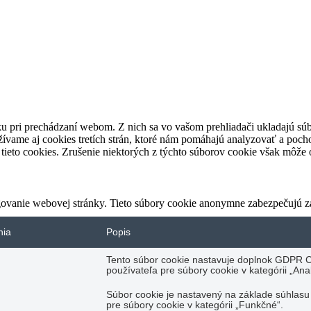
u pri prechádzaní webom. Z nich sa vo vašom prehliadači ukladajú súb
ívame aj cookies tretích strán, ktoré nám pomáhajú analyzovať a pocho
tieto cookies. Zrušenie niektorých z týchto súborov cookie však môže o
ovanie webovej stránky. Tieto súbory cookie anonymne zabezpečujú z
nia
Popis
Tento súbor cookie nastavuje doplnok GDPR C
používateľa pre súbory cookie v kategórii „Anal
Súbor cookie je nastavený na základe súhlas
pre súbory cookie v kategórii „Funkčné“.