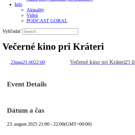
Info
Aktuality
Videá
PODCAST GORAL
Vyhľadať
Večerné kino pri Kráteri
Večerné kino pri Kráteri
21:0
23
aug
21:00
22:00
Event Details
Dátum a čas
23. august 2025
21:00
-
22:00
(GMT+00:00)