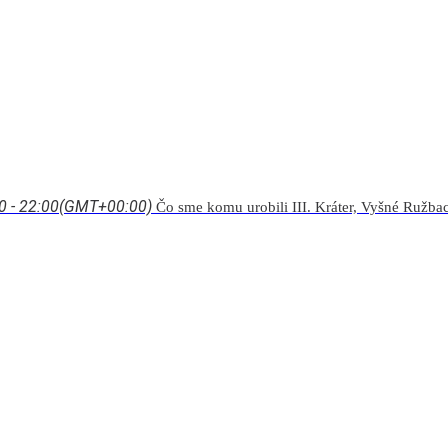
0 - 22:00
(GMT+00:00)
Čo sme komu urobili III. Kráter, Vyšné Ružba