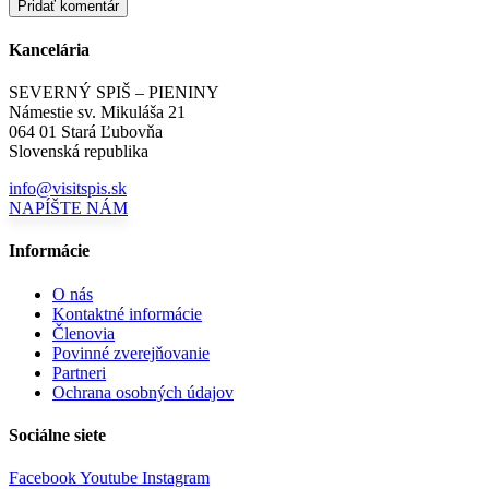
Kancelária
SEVERNÝ SPIŠ – PIENINY
Námestie sv. Mikuláša 21
064 01 Stará Ľubovňa
Slovenská republika
info@visitspis.sk
NAPÍŠTE NÁM
Informácie
O nás
Kontaktné informácie
Členovia
Povinné zverejňovanie
Partneri
Ochrana osobných údajov
Sociálne siete
Facebook
Youtube
Instagram