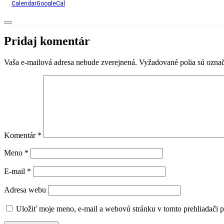
Calendar
GoogleCal
Pridaj komentár
Vaša e-mailová adresa nebude zverejnená.
Vyžadované polia sú ozna
Komentár
*
Meno
*
E-mail
*
Adresa webu
Uložiť moje meno, e-mail a webovú stránku v tomto prehliadači 