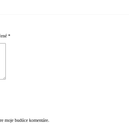
čené
*
pre moje budúce komentáre.