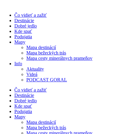
Preskočiť
na
Čo vidieť a zažiť
obsah
Destinácie
Dobré jedlo
Kde spať
Podujatia
Mapy
Mapa destinácií
Mapa bežeckých trás
Mapa cesty minerálnych prameňov
Info
Aktuality
Videá
PODCAST GORAL
Čo vidieť a zažiť
Destinácie
Dobré jedlo
Kde spať
Podujatia
Mapy
Mapa destinácií
Mapa bežeckých trás
Mapa cesty minerálnych prameňov