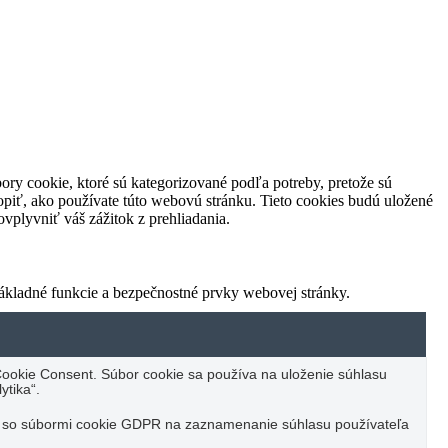
ory cookie, ktoré sú kategorizované podľa potreby, pretože sú
piť, ako používate túto webovú stránku. Tieto cookies budú uložené
vplyvniť váš zážitok z prehliadania.
ákladné funkcie a bezpečnostné prvky webovej stránky.
ookie Consent. Súbor cookie sa používa na uloženie súhlasu
ytika“.
u so súbormi cookie GDPR na zaznamenanie súhlasu používateľa