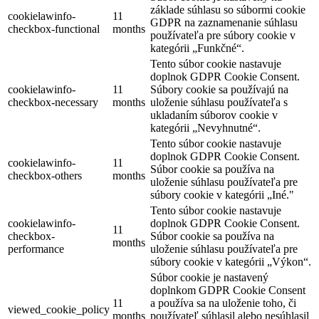
základe súhlasu so súbormi cookie
cookielawinfo-
11
GDPR na zaznamenanie súhlasu
checkbox-functional
months
používateľa pre súbory cookie v
kategórii „Funkčné“.
Tento súbor cookie nastavuje
doplnok GDPR Cookie Consent.
cookielawinfo-
11
Súbory cookie sa používajú na
checkbox-necessary
months
uloženie súhlasu používateľa s
ukladaním súborov cookie v
kategórii „Nevyhnutné“.
Tento súbor cookie nastavuje
doplnok GDPR Cookie Consent.
cookielawinfo-
11
Súbor cookie sa používa na
checkbox-others
months
uloženie súhlasu používateľa pre
súbory cookie v kategórii „Iné."
Tento súbor cookie nastavuje
cookielawinfo-
doplnok GDPR Cookie Consent.
11
checkbox-
Súbor cookie sa používa na
months
performance
uloženie súhlasu používateľa pre
súbory cookie v kategórii „Výkon“.
Súbor cookie je nastavený
doplnkom GDPR Cookie Consent
11
a používa sa na uloženie toho, či
viewed_cookie_policy
months
používateľ súhlasil alebo nesúhlasil