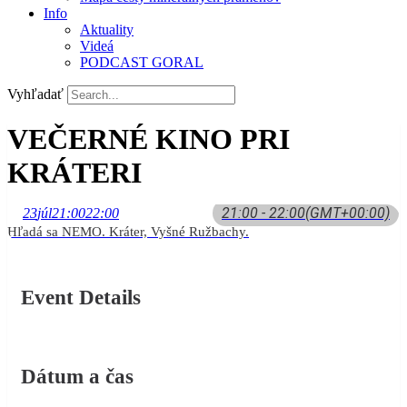
Info
Aktuality
Videá
PODCAST GORAL
Vyhľadať
VEČERNÉ KINO PRI
KRÁTERI
21:00 - 22:00
(GMT+00:00)
23
júl
21:00
22:00
Hľadá sa NEMO. Kráter, Vyšné Ružbachy.
Event Details
Dátum a čas