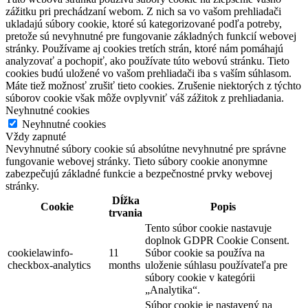
zážitku pri prechádzaní webom. Z nich sa vo vašom prehliadači
ukladajú súbory cookie, ktoré sú kategorizované podľa potreby,
pretože sú nevyhnutné pre fungovanie základných funkcií webovej
stránky. Používame aj cookies tretích strán, ktoré nám pomáhajú
analyzovať a pochopiť, ako používate túto webovú stránku. Tieto
cookies budú uložené vo vašom prehliadači iba s vaším súhlasom.
Máte tiež možnosť zrušiť tieto cookies. Zrušenie niektorých z týchto
súborov cookie však môže ovplyvniť váš zážitok z prehliadania.
Neyhnutné cookies
Neyhnutné cookies
Vždy zapnuté
Nevyhnutné súbory cookie sú absolútne nevyhnutné pre správne
fungovanie webovej stránky. Tieto súbory cookie anonymne
zabezpečujú základné funkcie a bezpečnostné prvky webovej
stránky.
Dĺžka
Cookie
Popis
trvania
Tento súbor cookie nastavuje
doplnok GDPR Cookie Consent.
cookielawinfo-
11
Súbor cookie sa používa na
checkbox-analytics
months
uloženie súhlasu používateľa pre
súbory cookie v kategórii
„Analytika“.
Súbor cookie je nastavený na