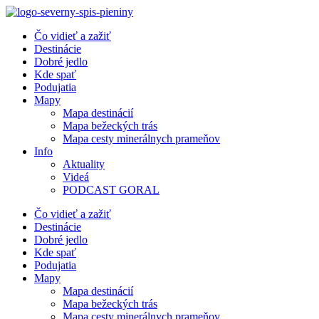
Preskočiť
na
Čo vidieť a zažiť
obsah
Destinácie
Dobré jedlo
Kde spať
Podujatia
Mapy
Mapa destinácií
Mapa bežeckých trás
Mapa cesty minerálnych prameňov
Info
Aktuality
Videá
PODCAST GORAL
Čo vidieť a zažiť
Destinácie
Dobré jedlo
Kde spať
Podujatia
Mapy
Mapa destinácií
Mapa bežeckých trás
Mapa cesty minerálnych prameňov