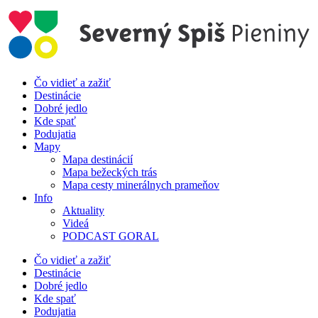
Preskočiť
na
obsah
Čo vidieť a zažiť
Destinácie
Dobré jedlo
Kde spať
Podujatia
Mapy
Mapa destinácií
Mapa bežeckých trás
Mapa cesty minerálnych prameňov
Info
Aktuality
Videá
PODCAST GORAL
Čo vidieť a zažiť
Destinácie
Dobré jedlo
Kde spať
Podujatia