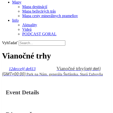
Mapy
Mapa destinácií
Mapa bežeckých trás
Mapa cesty minerálnych prameňov
Info
Aktuality
Videá
PODCAST GORAL
Vyhľadať
Vianočné trhy
Vianočné trhy
(celý deň)
12
dec
celý deň
13
(GMT+00:00)
Park na Nám. generála Štefánika. Stará Ľubovňa
Event Details