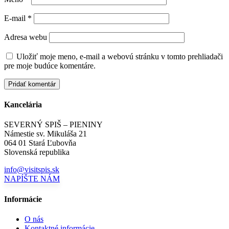
E-mail
*
Adresa webu
Uložiť moje meno, e-mail a webovú stránku v tomto prehliadači
pre moje budúce komentáre.
Kancelária
SEVERNÝ SPIŠ – PIENINY
Námestie sv. Mikuláša 21
064 01 Stará Ľubovňa
Slovenská republika
info@visitspis.sk
NAPÍŠTE NÁM
Informácie
O nás
Kontaktné informácie