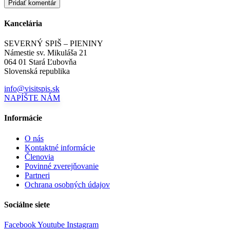
Kancelária
SEVERNÝ SPIŠ – PIENINY
Námestie sv. Mikuláša 21
064 01 Stará Ľubovňa
Slovenská republika
info@visitspis.sk
NAPÍŠTE NÁM
Informácie
O nás
Kontaktné informácie
Členovia
Povinné zverejňovanie
Partneri
Ochrana osobných údajov
Sociálne siete
Facebook
Youtube
Instagram