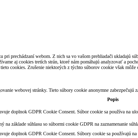
u pri prechádzaní webom. Z nich sa vo vašom prehliadači ukladajú súb
ívame aj cookies tretích strán, ktoré nám pomáhajú analyzovať a pocho
tieto cookies. Zrušenie niektorých z týchto súborov cookie však môže o
ovanie webovej stránky. Tieto súbory cookie anonymne zabezpečujú z
Popis
tavuje doplnok GDPR Cookie Consent. Súbor cookie sa používa na ulože
ený na základe súhlasu so súbormi cookie GDPR na zaznamenanie súhla
tavuje doplnok GDPR Cookie Consent. Súbory cookie sa používajú na u