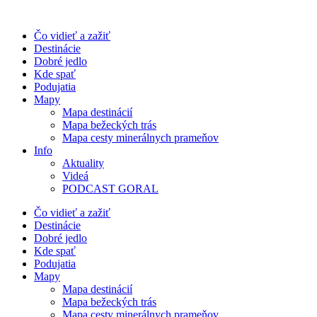
Preskočiť
na
Čo vidieť a zažiť
obsah
Destinácie
Dobré jedlo
Kde spať
Podujatia
Mapy
Mapa destinácií
Mapa bežeckých trás
Mapa cesty minerálnych prameňov
Info
Aktuality
Videá
PODCAST GORAL
Čo vidieť a zažiť
Destinácie
Dobré jedlo
Kde spať
Podujatia
Mapy
Mapa destinácií
Mapa bežeckých trás
Mapa cesty minerálnych prameňov