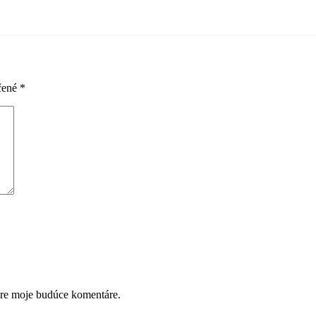
čené
*
pre moje budúce komentáre.