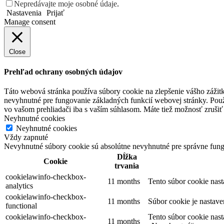
Nepredávajte moje osobné údaje
.
Nastavenia
Prijať
Manage consent
Close
Prehľad ochrany osobných údajov
Táto webová stránka používa súbory cookie na zlepšenie vášho zážitk
nevyhnutné pre fungovanie základných funkcií webovej stránky. Použ
vo vašom prehliadači iba s vaším súhlasom. Máte tiež možnosť zrušiť 
Neyhnutné cookies
Neyhnutné cookies
Vždy zapnuté
Nevyhnutné súbory cookie sú absolútne nevyhnutné pre správne fung
Dĺžka
Cookie
trvania
cookielawinfo-checkbox-
11 months
Tento súbor cookie nas
analytics
cookielawinfo-checkbox-
11 months
Súbor cookie je nastav
functional
cookielawinfo-checkbox-
Tento súbor cookie nas
11 months