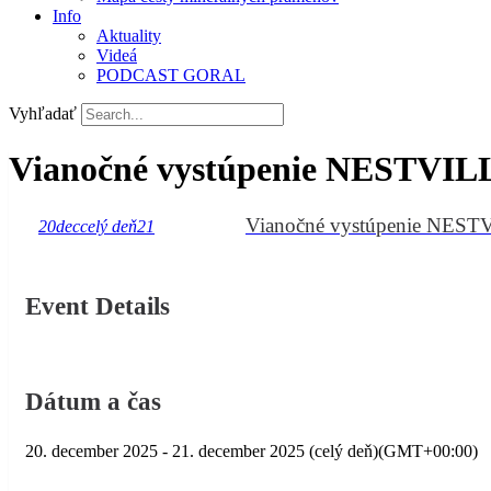
Info
Aktuality
Videá
PODCAST GORAL
Vyhľadať
Vianočné vystúpenie NESTVI
Vianočné vystúpenie NES
20
dec
celý deň
21
Event Details
Dátum a čas
20. december 2025
-
21. december 2025
(celý deň)
(GMT+00:00)