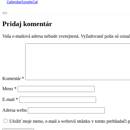
Calendar
GoogleCal
Pridaj komentár
Vaša e-mailová adresa nebude zverejnená.
Vyžadované polia sú ozna
Komentár
*
Meno
*
E-mail
*
Adresa webu
Uložiť moje meno, e-mail a webovú stránku v tomto prehliadači 