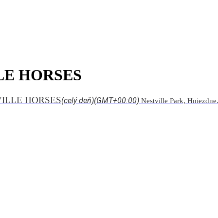
LLE HORSES
TVILLE HORSES
(celý deň)
(GMT+00:00)
Nestville Park, Hniezdne