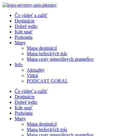
Preskočiť
na
Čo vidieť a zažiť
obsah
Destinácie
Dobré jedlo
Kde spať
Podujatia
Mapy
Mapa destinácií
Mapa bežeckých trás
Mapa cesty minerálnych prameňov
Info
Aktuality
Videá
PODCAST GORAL
Čo vidieť a zažiť
Destinácie
Dobré jedlo
Kde spať
Podujatia
Mapy
Mapa destinácií
Mapa bežeckých trás
Mapa cesty minerálnych prameňov