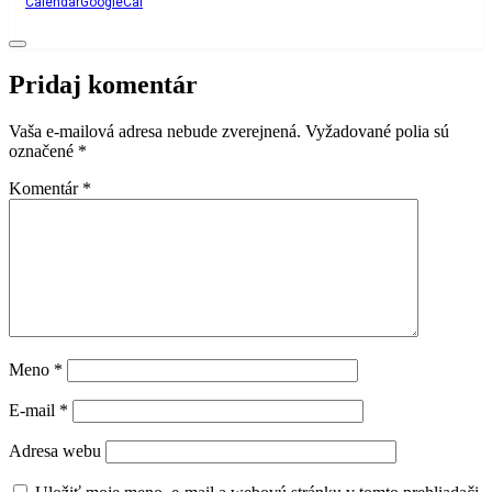
Calendar
GoogleCal
Pridaj komentár
Vaša e-mailová adresa nebude zverejnená.
Vyžadované polia sú
označené
*
Komentár
*
Meno
*
E-mail
*
Adresa webu