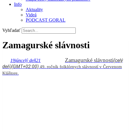
Info
Aktuality
Videá
PODCAST GORAL
Vyhľadať
Zamagurské slávnosti
Zamagurské slávnosti
(celý
19
jún
celý deň
21
deň)
(GMT+02:00)
49. ročník folklórnych slávností v Červenom
Kláštore.