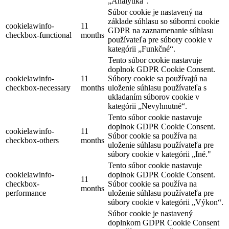
„Analytika“.
Súbor cookie je nastavený na
základe súhlasu so súbormi cookie
cookielawinfo-
11
GDPR na zaznamenanie súhlasu
checkbox-functional
months
používateľa pre súbory cookie v
kategórii „Funkčné“.
Tento súbor cookie nastavuje
doplnok GDPR Cookie Consent.
cookielawinfo-
11
Súbory cookie sa používajú na
checkbox-necessary
months
uloženie súhlasu používateľa s
ukladaním súborov cookie v
kategórii „Nevyhnutné“.
Tento súbor cookie nastavuje
doplnok GDPR Cookie Consent.
cookielawinfo-
11
Súbor cookie sa používa na
checkbox-others
months
uloženie súhlasu používateľa pre
súbory cookie v kategórii „Iné."
Tento súbor cookie nastavuje
cookielawinfo-
doplnok GDPR Cookie Consent.
11
checkbox-
Súbor cookie sa používa na
months
performance
uloženie súhlasu používateľa pre
súbory cookie v kategórii „Výkon“.
Súbor cookie je nastavený
doplnkom GDPR Cookie Consent