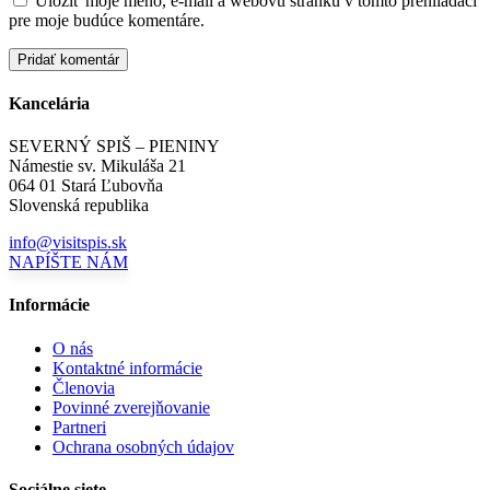
Uložiť moje meno, e-mail a webovú stránku v tomto prehliadači
pre moje budúce komentáre.
Kancelária
SEVERNÝ SPIŠ – PIENINY
Námestie sv. Mikuláša 21
064 01 Stará Ľubovňa
Slovenská republika
info@visitspis.sk
NAPÍŠTE NÁM
Informácie
O nás
Kontaktné informácie
Členovia
Povinné zverejňovanie
Partneri
Ochrana osobných údajov
Sociálne siete