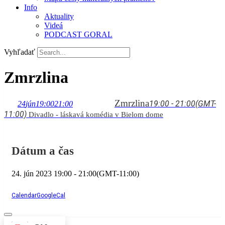
Info
Aktuality
Videá
PODCAST GORAL
Vyhľadať
Zmrzlina
Zmrzlina
19:00 - 21:00
(GMT-
24
jún
19:00
21:00
11:00)
Divadlo - láskavá komédia v Bielom dome
Dátum a čas
24. jún 2023
19:00
-
21:00
(GMT-11:00)
Calendar
GoogleCal