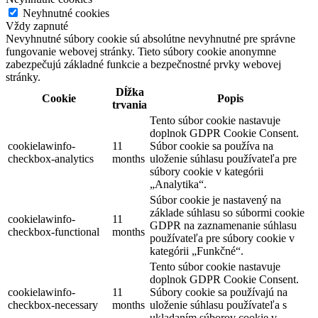
Neyhnutné cookies
Vždy zapnuté
Nevyhnutné súbory cookie sú absolútne nevyhnutné pre správne
fungovanie webovej stránky. Tieto súbory cookie anonymne
zabezpečujú základné funkcie a bezpečnostné prvky webovej
stránky.
Dĺžka
Cookie
Popis
trvania
Tento súbor cookie nastavuje
doplnok GDPR Cookie Consent.
cookielawinfo-
11
Súbor cookie sa používa na
checkbox-analytics
months
uloženie súhlasu používateľa pre
súbory cookie v kategórii
„Analytika“.
Súbor cookie je nastavený na
základe súhlasu so súbormi cookie
cookielawinfo-
11
GDPR na zaznamenanie súhlasu
checkbox-functional
months
používateľa pre súbory cookie v
kategórii „Funkčné“.
Tento súbor cookie nastavuje
doplnok GDPR Cookie Consent.
cookielawinfo-
11
Súbory cookie sa používajú na
checkbox-necessary
months
uloženie súhlasu používateľa s
ukladaním súborov cookie v