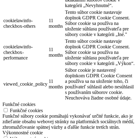
kategórii „Nevyhnutné“.
Tento súbor cookie nastavuje
doplnok GDPR Cookie Consent.
cookielawinfo-
11
Súbor cookie sa používa na
checkbox-others
months
uloženie súhlasu používateľa pre
súbory cookie v kategórii „Iné."
Tento súbor cookie nastavuje
cookielawinfo-
doplnok GDPR Cookie Consent.
11
checkbox-
Súbor cookie sa používa na
months
performance
uloženie súhlasu používateľa pre
súbory cookie v kategórii „Výkon“.
Súbor cookie je nastavený
doplnkom GDPR Cookie Consent
11
a používa sa na uloženie toho, či
viewed_cookie_policy
months
používateľ súhlasil alebo nesúhlasil
s používaním súborov cookie.
Neuchováva žiadne osobné údaje.
Funkčné cookies
Funkčné cookies
Funkčné súbory cookie pomáhajú vykonávať určité funkcie, ako je
zdieľanie obsahu webovej stránky na platformách sociálnych médií,
zhromažďovanie spätnej väzby a ďalšie funkcie tretích strán.
Výkonnostné cookie