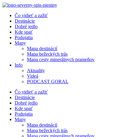
Preskočiť
na
Čo vidieť a zažiť
obsah
Destinácie
Dobré jedlo
Kde spať
Podujatia
Mapy
Mapa destinácií
Mapa bežeckých trás
Mapa cesty minerálnych prameňov
Info
Aktuality
Videá
PODCAST GORAL
Čo vidieť a zažiť
Destinácie
Dobré jedlo
Kde spať
Podujatia
Mapy
Mapa destinácií
Mapa bežeckých trás
Mapa cesty minerálnych prameňov