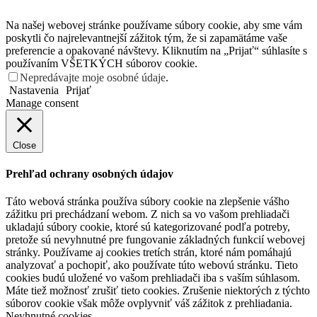
Na našej webovej stránke používame súbory cookie, aby sme vám
poskytli čo najrelevantnejší zážitok tým, že si zapamätáme vaše
preferencie a opakované návštevy. Kliknutím na „Prijať“ súhlasíte s
používaním VŠETKÝCH súborov cookie.
Nepredávajte moje osobné údaje
.
Nastavenia
Prijať
Manage consent
Close
Prehľad ochrany osobných údajov
Táto webová stránka používa súbory cookie na zlepšenie vášho
zážitku pri prechádzaní webom. Z nich sa vo vašom prehliadači
ukladajú súbory cookie, ktoré sú kategorizované podľa potreby,
pretože sú nevyhnutné pre fungovanie základných funkcií webovej
stránky. Používame aj cookies tretích strán, ktoré nám pomáhajú
analyzovať a pochopiť, ako používate túto webovú stránku. Tieto
cookies budú uložené vo vašom prehliadači iba s vaším súhlasom.
Máte tiež možnosť zrušiť tieto cookies. Zrušenie niektorých z týchto
súborov cookie však môže ovplyvniť váš zážitok z prehliadania.
Neyhnutné cookies