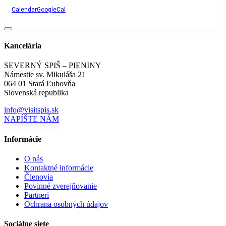
Calendar
GoogleCal
Kancelária
SEVERNÝ SPIŠ – PIENINY
Námestie sv. Mikuláša 21
064 01 Stará Ľubovňa
Slovenská republika
info@visitspis.sk
NAPÍŠTE NÁM
Informácie
O nás
Kontaktné informácie
Členovia
Povinné zverejňovanie
Partneri
Ochrana osobných údajov
Sociálne siete