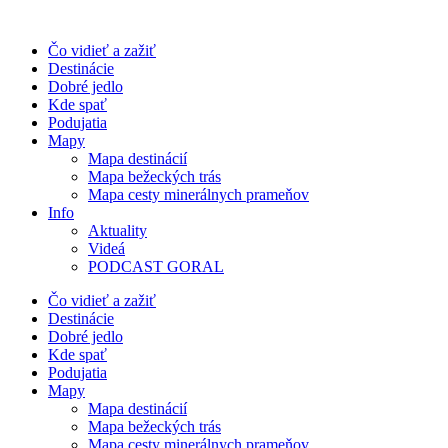
Preskočiť
na
Čo vidieť a zažiť
obsah
Destinácie
Dobré jedlo
Kde spať
Podujatia
Mapy
Mapa destinácií
Mapa bežeckých trás
Mapa cesty minerálnych prameňov
Info
Aktuality
Videá
PODCAST GORAL
Čo vidieť a zažiť
Destinácie
Dobré jedlo
Kde spať
Podujatia
Mapy
Mapa destinácií
Mapa bežeckých trás
Mapa cesty minerálnych prameňov