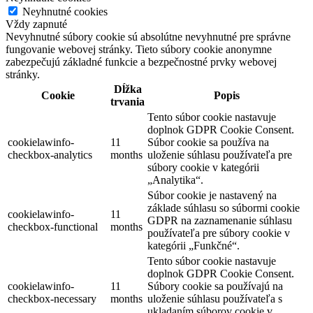
Neyhnutné cookies
Vždy zapnuté
Nevyhnutné súbory cookie sú absolútne nevyhnutné pre správne
fungovanie webovej stránky. Tieto súbory cookie anonymne
zabezpečujú základné funkcie a bezpečnostné prvky webovej
stránky.
Dĺžka
Cookie
Popis
trvania
Tento súbor cookie nastavuje
doplnok GDPR Cookie Consent.
cookielawinfo-
11
Súbor cookie sa používa na
checkbox-analytics
months
uloženie súhlasu používateľa pre
súbory cookie v kategórii
„Analytika“.
Súbor cookie je nastavený na
základe súhlasu so súbormi cookie
cookielawinfo-
11
GDPR na zaznamenanie súhlasu
checkbox-functional
months
používateľa pre súbory cookie v
kategórii „Funkčné“.
Tento súbor cookie nastavuje
doplnok GDPR Cookie Consent.
cookielawinfo-
11
Súbory cookie sa používajú na
checkbox-necessary
months
uloženie súhlasu používateľa s
ukladaním súborov cookie v