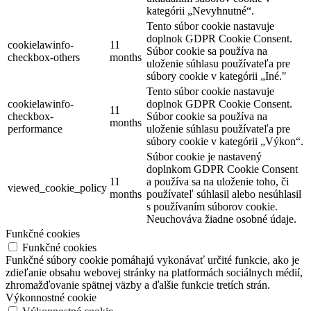
kategórii „Nevyhnutné“.
Tento súbor cookie nastavuje
doplnok GDPR Cookie Consent.
cookielawinfo-
11
Súbor cookie sa používa na
checkbox-others
months
uloženie súhlasu používateľa pre
súbory cookie v kategórii „Iné."
Tento súbor cookie nastavuje
cookielawinfo-
doplnok GDPR Cookie Consent.
11
checkbox-
Súbor cookie sa používa na
months
performance
uloženie súhlasu používateľa pre
súbory cookie v kategórii „Výkon“.
Súbor cookie je nastavený
doplnkom GDPR Cookie Consent
11
a používa sa na uloženie toho, či
viewed_cookie_policy
months
používateľ súhlasil alebo nesúhlasil
s používaním súborov cookie.
Neuchováva žiadne osobné údaje.
Funkčné cookies
Funkčné cookies
Funkčné súbory cookie pomáhajú vykonávať určité funkcie, ako je
zdieľanie obsahu webovej stránky na platformách sociálnych médií,
zhromažďovanie spätnej väzby a ďalšie funkcie tretích strán.
Výkonnostné cookie