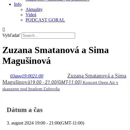
Info
Aktuality
Videá
PODCAST GORAL
Vyhľadať
Zuzana Smatanová a Sima
Magušinová
Zuzana Smatanová a Sima
03
aug
19:00
21:00
Magušinová
19:00 - 21:00
(GMT-11:00)
Koncert Open Air v
skanzene pod hradom Ľubovňa
Dátum a čas
3. august 2024
19:00
-
21:00
(GMT-11:00)