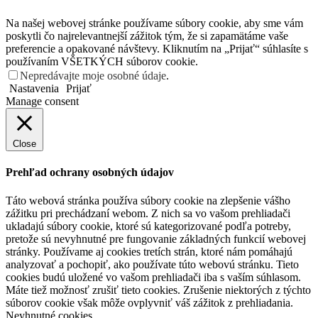
Na našej webovej stránke používame súbory cookie, aby sme vám
poskytli čo najrelevantnejší zážitok tým, že si zapamätáme vaše
preferencie a opakované návštevy. Kliknutím na „Prijať“ súhlasíte s
používaním VŠETKÝCH súborov cookie.
Nepredávajte moje osobné údaje
.
Nastavenia
Prijať
Manage consent
Close
Prehľad ochrany osobných údajov
Táto webová stránka používa súbory cookie na zlepšenie vášho
zážitku pri prechádzaní webom. Z nich sa vo vašom prehliadači
ukladajú súbory cookie, ktoré sú kategorizované podľa potreby,
pretože sú nevyhnutné pre fungovanie základných funkcií webovej
stránky. Používame aj cookies tretích strán, ktoré nám pomáhajú
analyzovať a pochopiť, ako používate túto webovú stránku. Tieto
cookies budú uložené vo vašom prehliadači iba s vaším súhlasom.
Máte tiež možnosť zrušiť tieto cookies. Zrušenie niektorých z týchto
súborov cookie však môže ovplyvniť váš zážitok z prehliadania.
Neyhnutné cookies