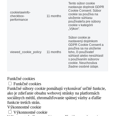
Tento súbor cookie
nastavuje doplnok GDPR
Cookie Consent. Súbor
cookielawinfo-
cookie sa používa na
checkbox-
11 months
uloženie súhlasu
performance
používateľa pre súbory
cookie v kategórii
„Výkon“.
Súbor cookie je
nastavený doplnkom
GDPR Cookie Consent a
používa sa na uloženie
viewed_cookie_policy
11 months
toho, či používateľ
súhlasil alebo nesúhlasil
s používaním súborov
cookie. Neuchováva
žiadne osobné údaje.
Funkčné cookies
Funkčné cookies
Funkčné súbory cookie pomáhajú vykonávať určité funkcie,
ako je zdieľanie obsahu webovej stránky na platformách
sociálnych médií, zhromažďovanie spätnej väzby a ďalšie
funkcie tretích strán.
Výkonnostné cookie
Výkonnostné cookie