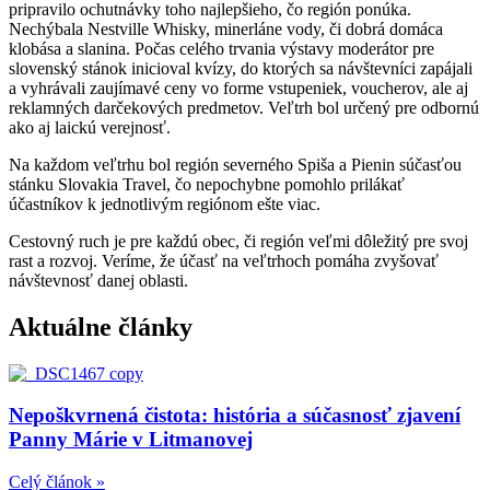
pripravilo ochutnávky toho najlepšieho, čo región ponúka.
Nechýbala Nestville Whisky, minerláne vody, či dobrá domáca
klobása a slanina. Počas celého trvania výstavy moderátor pre
slovenský stánok inicioval kvízy, do ktorých sa návštevníci zapájali
a vyhrávali zaujímavé ceny vo forme vstupeniek, voucherov, ale aj
reklamných darčekových predmetov. Veľtrh bol určený pre odbornú
ako aj laickú verejnosť.
Na každom veľtrhu bol región severného Spiša a Pienin súčasťou
stánku Slovakia Travel, čo nepochybne pomohlo prilákať
účastníkov k jednotlivým regiónom ešte viac.
Cestovný ruch je pre každú obec, či región veľmi dôležitý pre svoj
rast a rozvoj. Veríme, že účasť na veľtrhoch pomáha zvyšovať
návštevnosť danej oblasti.
Aktuálne články
Nepoškvrnená čistota: história a súčasnosť zjavení
Panny Márie v Litmanovej
Celý článok »