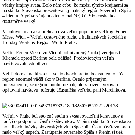
všetky krajiny sveta. Bolo nám cťou, že medzi týmito krajinami sa
na stánku Slovenska prezentoval aj maličký región Severného Spiša
– Pienin. A práve záujem o tento maličký kút Slovenska bol
dostatočne veľký.
V polovici marca sa prelínali dva veľmi populárne veľtrhy. Ferien
Messe Wien – Veľtrh cestovného ruchu a kulinárskych špecialít a
Holiday World & Region World Praha.
Veľtrh Ferien Messe vo Viedni bol otvorený širokej verejnosti.
Klientela oproti Berlínu bola odlišná. Predovšetkým veľtrh
navštevovali jednotlivci.
Vzhľadom aj na blízkosť týchto dvoch krajín, bol záujem o náš
región enormné väčší ako v Berlíne. Ostalo príjemným
prekvapením, že región mnohí poznali, ale zároveň avizovali
opätovnú návštevu, referuje účastníčka veľtrhu pani Marcinková.
Veľtrh v Prahe bol spojený spolu s vystavovateľmi karavanov a
lodí, čo podporilo účasť návštevníkov. V rámci stánku Slovenska sa
konali ochutnávky slovenských vín a špecialít. Čo u návštevníkoch
malo veľký úspech. Zastúpenie severného Spiša a Pienin si tiež