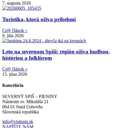
7. augusta 2026
Turistika, ktorá ožíva príbehmi
Celý článok »
9. júla 2026
Leto na severnom Spiši: región ožíva hudbou,
históriou a folklórom
Celý článok »
15. júna 2026
Kancelária
SEVERNÝ SPIŠ – PIENINY
Námestie sv. Mikuláša 21
064 01 Stará Ľubovňa
Slovenská republika
info@visitspis.sk
NAPÍŠTE NÁM