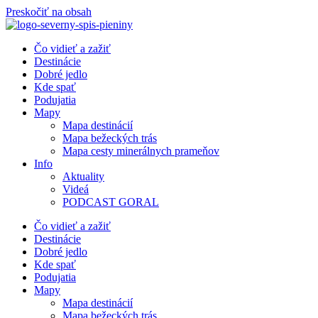
Preskočiť na obsah
Čo vidieť a zažiť
Destinácie
Dobré jedlo
Kde spať
Podujatia
Mapy
Mapa destinácií
Mapa bežeckých trás
Mapa cesty minerálnych prameňov
Info
Aktuality
Videá
PODCAST GORAL
Čo vidieť a zažiť
Destinácie
Dobré jedlo
Kde spať
Podujatia
Mapy
Mapa destinácií
Mapa bežeckých trás