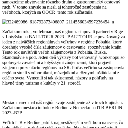
samozrejme ubytovanie rôzneho druhu a gastronomický cestovný
ruch. V tomto zmysle sa niesli aj tohtoročné zastúpenia na
veľtrhoch, ktorých sa OOCR tento rok zúčastnila.
Začiatkom roka, vo februári, náš región zastupovali partneri v Rige
v Lotyšsku na BALLTOUR 2023. BALTTOUR je považovaný za
jeden z najväčších regionálnych veľtrhov v regióne Pobaltia, ktorý
dosahuje vysoké čísla záujemcov o cestovanie, spoznávanie krajín.
Tento rok navštívili veľtrh záujemcovia z Pobaltia, Ruska,
Škandinávie a pod. Jeden deň výstavy bol venovaný workshopu so
spoluvystavovateľmi a lotyšskými záujemcami, ktorí prejavili
záujem o prezentáciu regiónov na SR. Počas veľtrhu sa zástupcovia
regiónu stretli s odborníkmi, múzejníkmi a rôznymi inštitúciami z
celého sveta. Vymenili si tak skúsenosti, názory a pohľady na
hlavné témy turizmu a kultúry v 21. storočí.
Mesiac marec mal náš región svoje zastúpenie až v troch krajinách.
Začiatkom mesiaca to bolo v Berlíne v Nemecku na ITB BERLIN
2023 -B2B.
Veľtrh ITB v Berlíne patrí k najprestížnejším veľtrhom na svete, čo
bolo vidieť aj v zložení celého veľtrhu. Na výstave sa zúčastnili