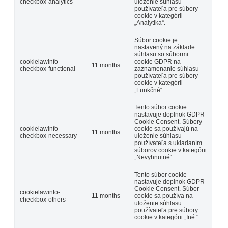
checkbox-analytics
uloženie súhlasu
používateľa pre súbory
cookie v kategórii
„Analytika“.
Súbor cookie je
nastavený na základe
súhlasu so súbormi
cookielawinfo-
cookie GDPR na
11 months
checkbox-functional
zaznamenanie súhlasu
používateľa pre súbory
cookie v kategórii
„Funkčné“.
Tento súbor cookie
nastavuje doplnok GDPR
Cookie Consent. Súbory
cookielawinfo-
cookie sa používajú na
11 months
checkbox-necessary
uloženie súhlasu
používateľa s ukladaním
súborov cookie v kategórii
„Nevyhnutné“.
Tento súbor cookie
nastavuje doplnok GDPR
Cookie Consent. Súbor
cookielawinfo-
11 months
cookie sa používa na
checkbox-others
uloženie súhlasu
používateľa pre súbory
cookie v kategórii „Iné."