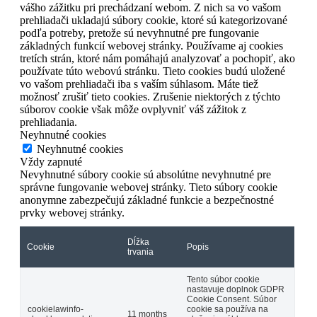
vášho zážitku pri prechádzaní webom. Z nich sa vo vašom
prehliadači ukladajú súbory cookie, ktoré sú kategorizované
podľa potreby, pretože sú nevyhnutné pre fungovanie
základných funkcií webovej stránky. Používame aj cookies
tretích strán, ktoré nám pomáhajú analyzovať a pochopiť, ako
používate túto webovú stránku. Tieto cookies budú uložené
vo vašom prehliadači iba s vaším súhlasom. Máte tiež
možnosť zrušiť tieto cookies. Zrušenie niektorých z týchto
súborov cookie však môže ovplyvniť váš zážitok z
prehliadania.
Neyhnutné cookies
Neyhnutné cookies
Vždy zapnuté
Nevyhnutné súbory cookie sú absolútne nevyhnutné pre
správne fungovanie webovej stránky. Tieto súbory cookie
anonymne zabezpečujú základné funkcie a bezpečnostné
prvky webovej stránky.
Dĺžka
Cookie
Popis
trvania
Tento súbor cookie
nastavuje doplnok GDPR
Cookie Consent. Súbor
cookielawinfo-
cookie sa používa na
11 months