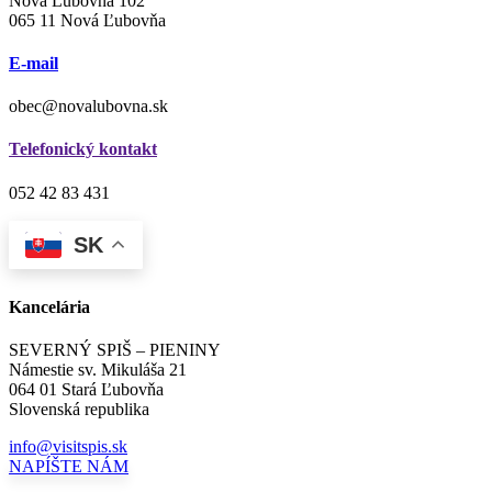
Nová Ľubovňa 102
065 11 Nová Ľubovňa
E-mail
obec@novalubovna.sk
Telefonický kontakt
052 42 83 431
SK
Kancelária
SEVERNÝ SPIŠ – PIENINY
Námestie sv. Mikuláša 21
064 01 Stará Ľubovňa
Slovenská republika
info@visitspis.sk
NAPÍŠTE NÁM