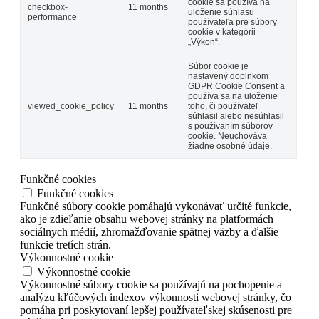
cookie sa používa na
checkbox-
11 months
uloženie súhlasu
performance
používateľa pre súbory
cookie v kategórii
„Výkon“.
Súbor cookie je
nastavený doplnkom
GDPR Cookie Consent a
používa sa na uloženie
viewed_cookie_policy
11 months
toho, či používateľ
súhlasil alebo nesúhlasil
s používaním súborov
cookie. Neuchováva
žiadne osobné údaje.
Funkčné cookies
Funkčné cookies
Funkčné súbory cookie pomáhajú vykonávať určité funkcie,
ako je zdieľanie obsahu webovej stránky na platformách
sociálnych médií, zhromažďovanie spätnej väzby a ďalšie
funkcie tretích strán.
Výkonnostné cookie
Výkonnostné cookie
Výkonnostné súbory cookie sa používajú na pochopenie a
analýzu kľúčových indexov výkonnosti webovej stránky, čo
pomáha pri poskytovaní lepšej používateľskej skúsenosti pre