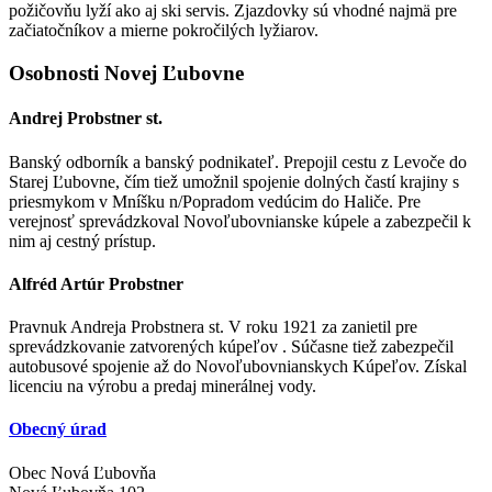
požičovňu lyží ako aj ski servis. Zjazdovky sú vhodné najmä pre
začiatočníkov a mierne pokročilých lyžiarov.
Osobnosti Novej Ľubovne
Andrej Probstner st.
Banský odborník a banský podnikateľ. Prepojil cestu z Levoče do
Starej Ľubovne, čím tiež umožnil spojenie dolných častí krajiny s
priesmykom v Mníšku n/Popradom vedúcim do Haliče. Pre
verejnosť sprevádzkoval Novoľubovnianske kúpele a zabezpečil k
nim aj cestný prístup.
Alfréd Artúr Probstner
Pravnuk Andreja Probstnera st. V roku 1921 za zanietil pre
sprevádzkovanie zatvorených kúpeľov . Súčasne tiež zabezpečil
autobusové spojenie až do Novoľubovnianskych Kúpeľov. Získal
licenciu na výrobu a predaj minerálnej vody.
Obecný úrad
Obec Nová Ľubovňa