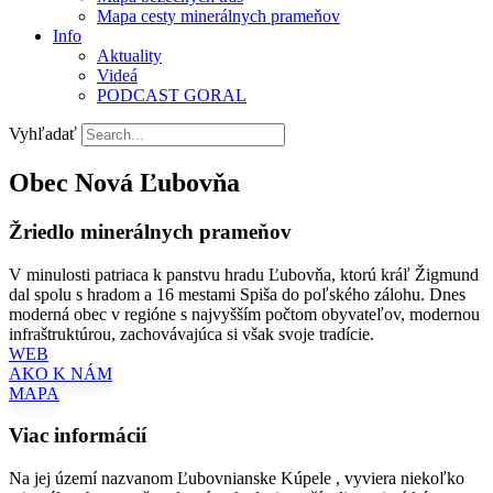
Mapa cesty minerálnych prameňov
Info
Aktuality
Videá
PODCAST GORAL
Vyhľadať
Obec Nová Ľubovňa
Žriedlo minerálnych prameňov
V minulosti patriaca k panstvu hradu Ľubovňa, ktorú kráľ Žigmund
dal spolu s hradom a 16 mestami Spiša do poľského zálohu. Dnes
moderná obec v regióne s najvyšším počtom obyvateľov, modernou
infraštruktúrou, zachovávajúca si však svoje tradície.
WEB
AKO K NÁM
MAPA
Viac informácií
Na jej území nazvanom Ľubovnianske Kúpele , vyviera niekoľko