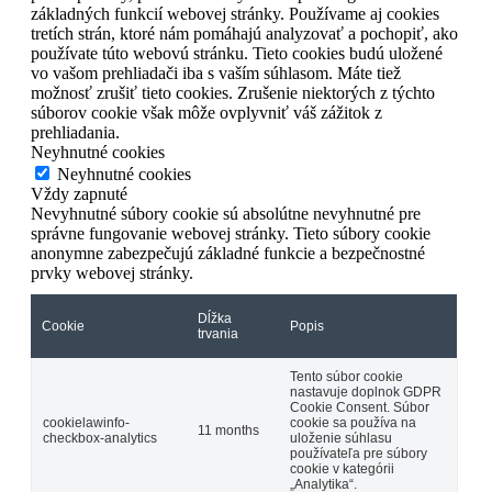
základných funkcií webovej stránky. Používame aj cookies
tretích strán, ktoré nám pomáhajú analyzovať a pochopiť, ako
používate túto webovú stránku. Tieto cookies budú uložené
vo vašom prehliadači iba s vaším súhlasom. Máte tiež
možnosť zrušiť tieto cookies. Zrušenie niektorých z týchto
súborov cookie však môže ovplyvniť váš zážitok z
prehliadania.
Neyhnutné cookies
Neyhnutné cookies
Vždy zapnuté
Nevyhnutné súbory cookie sú absolútne nevyhnutné pre
správne fungovanie webovej stránky. Tieto súbory cookie
anonymne zabezpečujú základné funkcie a bezpečnostné
prvky webovej stránky.
Dĺžka
Cookie
Popis
trvania
Tento súbor cookie
nastavuje doplnok GDPR
Cookie Consent. Súbor
cookielawinfo-
cookie sa používa na
11 months
checkbox-analytics
uloženie súhlasu
používateľa pre súbory
cookie v kategórii
„Analytika“.