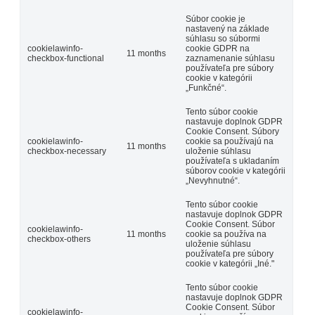
Súbor cookie je
nastavený na základe
súhlasu so súbormi
cookielawinfo-
cookie GDPR na
11 months
checkbox-functional
zaznamenanie súhlasu
používateľa pre súbory
cookie v kategórii
„Funkčné“.
Tento súbor cookie
nastavuje doplnok GDPR
Cookie Consent. Súbory
cookielawinfo-
cookie sa používajú na
11 months
checkbox-necessary
uloženie súhlasu
používateľa s ukladaním
súborov cookie v kategórii
„Nevyhnutné“.
Tento súbor cookie
nastavuje doplnok GDPR
Cookie Consent. Súbor
cookielawinfo-
11 months
cookie sa používa na
checkbox-others
uloženie súhlasu
používateľa pre súbory
cookie v kategórii „Iné."
Tento súbor cookie
nastavuje doplnok GDPR
Cookie Consent. Súbor
cookielawinfo-