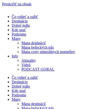
Preskočiť na obsah
Čo vidieť a zažiť
Destinácie
Dobré jedlo
Kde spať
Podujatia
Mapy
Mapa destinácií
Mapa bežeckých trás
Mapa cesty minerálnych prameňov
Info
Aktuality
Videá
PODCAST GORAL
Čo vidieť a zažiť
Destinácie
Dobré jedlo
Kde spať
Podujatia
Mapy
Mapa destinácií
Mapa bežeckých trás