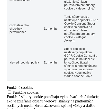
uloženie súhlasu
používateľa pre súbory
cookie v kategórii „Iné."
Tento súbor cookie
nastavuje doplnok GDPR
Cookie Consent. Súbor
cookielawinfo-
cookie sa používa na
checkbox-
11 months
uloženie súhlasu
performance
používateľa pre súbory
cookie v kategórii
„Výkon“.
Súbor cookie je
nastavený doplnkom
GDPR Cookie Consent a
používa sa na uloženie
viewed_cookie_policy
11 months
toho, či používateľ
súhlasil alebo nesúhlasil
s používaním súborov
cookie. Neuchováva
žiadne osobné údaje.
Funkčné cookies
Funkčné cookies
Funkčné súbory cookie pomáhajú vykonávať určité funkcie,
ako je zdieľanie obsahu webovej stránky na platformách
sociálnych médií, zhromažďovanie spätnej väzby a ďalšie