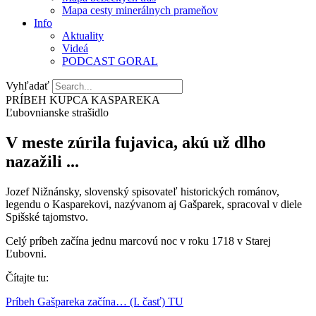
Mapa cesty minerálnych prameňov
Info
Aktuality
Videá
PODCAST GORAL
Vyhľadať
PRÍBEH KUPCA KASPAREKA
Ľubovnianske strašidlo
V meste zúrila fujavica, akú už dlho
nazažili ...
Jozef Nižnánsky, slovenský spisovateľ historických románov,
legendu o Kasparekovi, nazývanom aj Gašparek, spracoval v diele
Spišské tajomstvo.
Celý príbeh začína jednu marcovú noc v roku 1718 v Starej
Ľubovni.
Čítajte tu:
Príbeh Gašpareka začína… (I. časť) TU