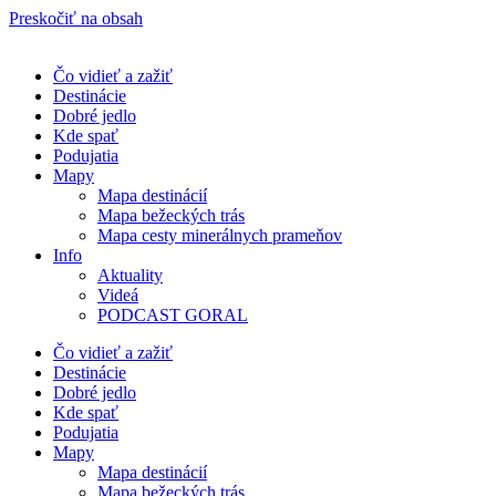
Preskočiť na obsah
Čo vidieť a zažiť
Destinácie
Dobré jedlo
Kde spať
Podujatia
Mapy
Mapa destinácií
Mapa bežeckých trás
Mapa cesty minerálnych prameňov
Info
Aktuality
Videá
PODCAST GORAL
Čo vidieť a zažiť
Destinácie
Dobré jedlo
Kde spať
Podujatia
Mapy
Mapa destinácií
Mapa bežeckých trás