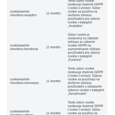
Tento súbor cookie
nastavuje doplnok GDPR
Cookie Consent. Súbor
cookielawinfo-
cookie sa používa na
11 months
checkbox-analytics
uloženie súhlasu
používateľa pre súbory
cookie v kategórii
„Analytika“.
Súbor cookie je
nastavený na základe
súhlasu so súbormi
cookielawinfo-
cookie GDPR na
11 months
checkbox-functional
zaznamenanie súhlasu
používateľa pre súbory
cookie v kategórii
„Funkčné“.
Tento súbor cookie
nastavuje doplnok GDPR
Cookie Consent. Súbory
cookielawinfo-
cookie sa používajú na
11 months
checkbox-necessary
uloženie súhlasu
používateľa s ukladaním
súborov cookie v kategórii
„Nevyhnutné“.
Tento súbor cookie
nastavuje doplnok GDPR
Cookie Consent. Súbor
cookielawinfo-
11 months
cookie sa používa na
checkbox-others